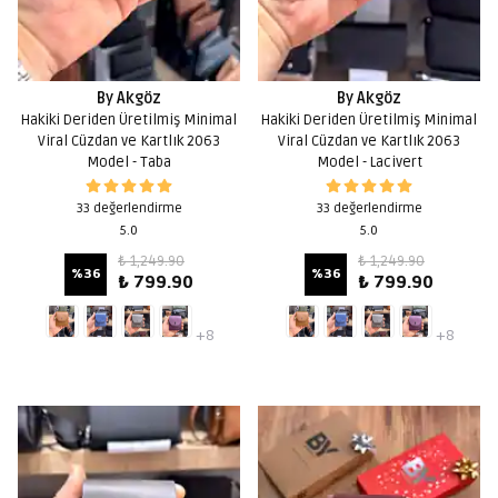
By Akgöz
By Akgöz
Hakiki Deriden Üretilmiş Minimal
Hakiki Deriden Üretilmiş Minimal
Viral Cüzdan ve Kartlık 2063
Viral Cüzdan ve Kartlık 2063
Model - Taba
Model - Lacivert
33 değerlendirme
33 değerlendirme
5.0
5.0
₺ 1,249.90
₺ 1,249.90
%
36
%
36
₺ 799.90
₺ 799.90
+8
+8