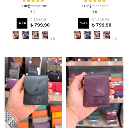
33 değerlendirme
33 değerlendirme
5.0
5.0
₺ 1,249.90
₺ 1,249.90
%
36
%
36
₺ 799.90
₺ 799.90
+8
+8