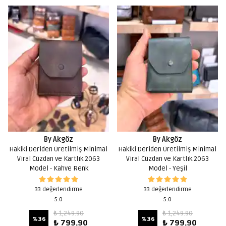
By Akgöz
By Akgöz
Hakiki Deriden Üretilmiş Minimal
Hakiki Deriden Üretilmiş Minimal
Viral Cüzdan ve Kartlık 2063
Viral Cüzdan ve Kartlık 2063
Model - Kahve Renk
Model - Yeşil
33 değerlendirme
33 değerlendirme
5.0
5.0
₺ 1,249.90
₺ 1,249.90
%
36
%
36
₺ 799.90
₺ 799.90