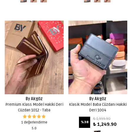
By Akgöz
By Akgöz
Premium Klass Model Hakiki Deri
Klasik Model Baba Cüzdanı Hakiki
Cüzdan 1012 - Taba
Deri 1004
₺ 1,999.90
%
38
1 değerlendirme
₺ 1,249.90
5.0