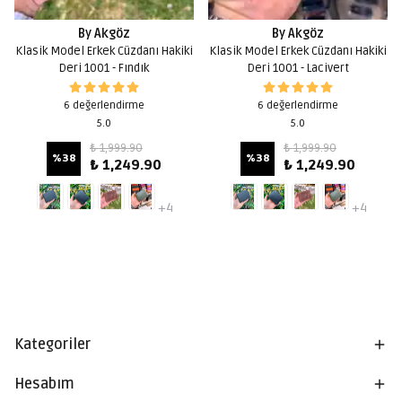
By Akgöz
By Akgöz
Klasik Model Erkek Cüzdanı Hakiki
Klasik Model Erkek Cüzdanı Hakiki
Deri 1001 - Fındık
Deri 1001 - Lacivert
6 değerlendirme
6 değerlendirme
5.0
5.0
₺ 1,999.90
₺ 1,999.90
%
38
%
38
₺ 1,249.90
₺ 1,249.90
+4
+4
Kategoriler
Hesabım