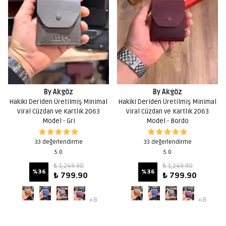
By Akgöz
By Akgöz
Hakiki Deriden Üretilmiş Minimal
Hakiki Deriden Üretilmiş Minimal
Viral Cüzdan ve Kartlık 2063
Viral Cüzdan ve Kartlık 2063
Model - Gri
Model - Bordo
33 değerlendirme
33 değerlendirme
5.0
5.0
₺ 1,249.90
₺ 1,249.90
%
36
%
36
₺ 799.90
₺ 799.90
+8
+8