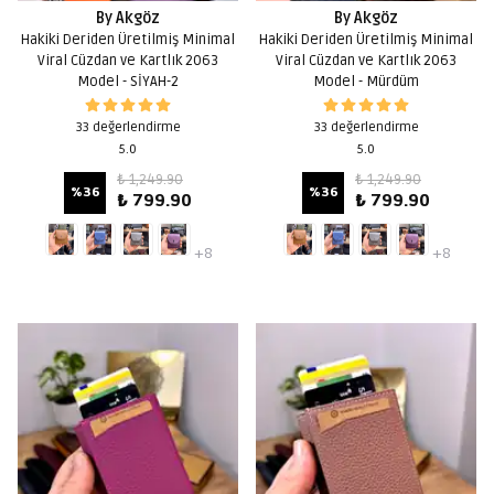
By Akgöz
By Akgöz
Hakiki Deriden Üretilmiş Minimal
Hakiki Deriden Üretilmiş Minimal
Viral Cüzdan ve Kartlık 2063
Viral Cüzdan ve Kartlık 2063
Model - SİYAH-2
Model - Mürdüm
33 değerlendirme
33 değerlendirme
5.0
5.0
₺ 1,249.90
₺ 1,249.90
%
36
%
36
₺ 799.90
₺ 799.90
+8
+8