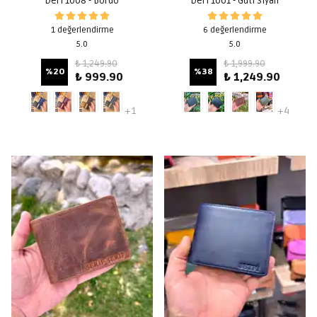
Deri 1008 - Bordo
Deri 1001 - Guti Siyah
1 değerlendirme
6 değerlendirme
5.0
5.0
₺ 1,249.90
₺ 1,999.90
%
20
%
38
₺ 999.90
₺ 1,249.90
+1
+4