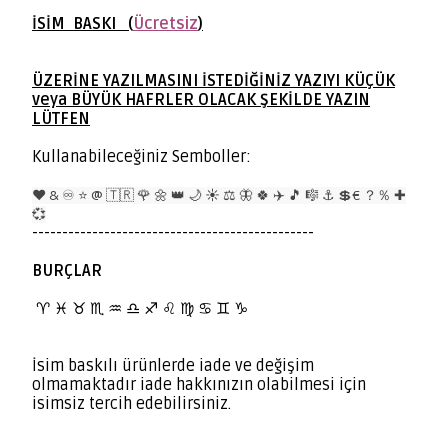
İSİM BASKI (
Ücretsiz
)
ÜZERİNE YAZILMASINI İSTEDİĞİNİZ YAZIYI KÜÇÜK
veya BÜYÜK HAFRLER OLACAK ŞEKİLDE YAZIN
LÜTFEN
Kullanabileceğiniz Semboller:
❤️ & ♾️ ⭐️ @ 🇹🇷 🌹 🌼 👑 🌙 ☀️ ⚖️ 🦋 🍀 ✈️ 🎵 🎼 ⚓️ 💲€ ？％ ✚
💞
-----------------------------------------------
BURÇLAR
BURÇLAR
♈️
♓️ ♉️ ♏️ ♒️ ♎️ ♐️ ♌️ ♍️ ♋️ ♊️ ♑️
İsim baskılı ürünlerde iade ve değişim
olmamaktadır iade hakkınızın olabilmesi için
isimsiz tercih edebilirsiniz.