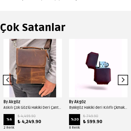
Çok Satanlar
By Akgöz
By Akgöz
Askılı Çok Gözlü Hakiki Deri Çanta 1031 Model - Fındık
ByAkgöz Hakiki deri Kılıflı Çkmak 0011 Model - Bordo
₺ 4,499.90
₺ 749.90
%
6
%
20
₺ 4,249.90
₺ 599.90
2 Renk
8 Renk