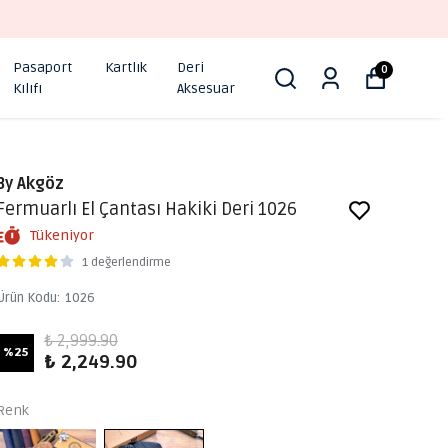
Pasaport
Kartlık
Deri
0
Kılıfı
Aksesuar
By Akgöz
Fermuarlı El Çantası Hakiki Deri 1026
Tükeniyor
1 değerlendirme
Ürün Kodu
:
1026
₺ 2,999.90
%
25
₺ 2,249.90
Renk