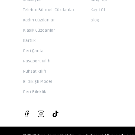
Telefon Bölmeli Cüzdanlar
Kayıt Ol
Kadın Cüzdanlar
Blog
Klasik Cüzdanlar
Kartlık
Deri Çanta
Pasaport Kılıfı
Ruhsat Kılıfı
El Dikişli Model
Deri Bileklik