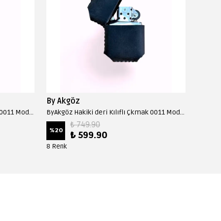
By Akgöz
By Ak
ByAkgöz Hakiki deri Kılıflı Çkmak 0011 Model - Fındık
ByAkgöz Hakiki deri Kılıflı Çkmak 0011 Model - Gri
₺ 749.90
%
20
%
20
₺ 599.90
8 Renk
8 Renk