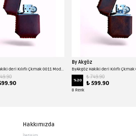
By Akgöz
ByAkgöz Hakiki deri Kılıflı Çkmak 0011 Model - Bordo
749.90
₺ 749.90
%
20
599.90
₺ 599.90
8 Renk
Hakkımızda
İletişim