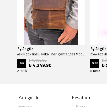
By Akgöz
By Akgöz
Askılı Çok Gözlü Hakiki Deri Çanta 1031 Model - Fındık
₺ 4,499.90
₺ 
%
6
%
20
₺ 4,249.90
₺ 
2 Renk
8 Renk
Kategoriler
Hesabım
Anasayfa
Giriş Yap