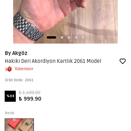
By Akgöz
Hakiki Deri Akordiyon Kartlık 2061 Model
Tükeniyor
Ürün Kodu
:
2061
₺ 1,499.90
%
33
₺ 999.90
Renk