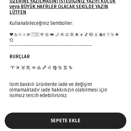
ÜZERİNE YAZILMASINI İSTEDİĞİNİZ YAZIYI KÜÇÜK
veya BÜYÜK HAFRLER OLACAK ŞEKİLDE YAZIN
LÜTFEN
Kullanabileceğiniz Semboller:
❤️ & ♾️ ⭐️ @ 🇹🇷 🌹 🌼 👑 🌙 ☀️ ⚖️ 🦋 🍀 ✈️ 🎵 🎼 ⚓️ 💲€ ？％ ✚
💞
-----------------------------------------------
BURÇLAR
BURÇLAR
♈️
♓️ ♉️ ♏️ ♒️ ♎️ ♐️ ♌️ ♍️ ♋️ ♊️ ♑️
İsim baskılı ürünlerde iade ve değişim
olmamaktadır iade hakkınızın olabilmesi için
isimsiz tercih edebilirsiniz.
SEPETE EKLE