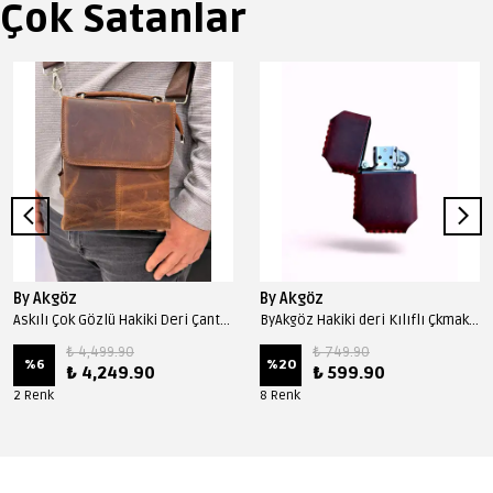
Çok Satanlar
By Akgöz
By Akgöz
Askılı Çok Gözlü Hakiki Deri Çanta 1031 Model - Fındık
ByAkgöz Hakiki deri Kılıflı Çkmak 0011 Model - Bordo
₺ 4,499.90
₺ 749.90
%
6
%
20
₺ 4,249.90
₺ 599.90
2 Renk
8 Renk