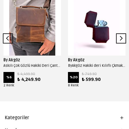
By Akgöz
By Akgöz
Askılı Çok Gözlü Hakiki Deri Çanta 1031 Model - Fındık
ByAkgöz Hakiki deri Kılıflı Çkmak 0011 Model - Bordo
₺ 4,499.90
₺ 749.90
%
6
%
20
₺ 4,249.90
₺ 599.90
2 Renk
8 Renk
Kategoriler