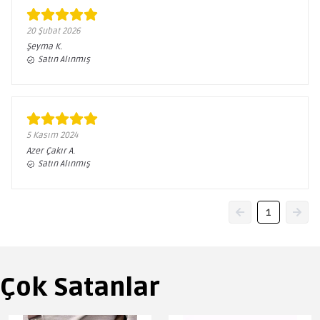
20 Şubat 2026
Şeyma
K.
Satın Alınmış
5 Kasım 2024
Azer Çakır
A.
Satın Alınmış
1
Çok Satanlar