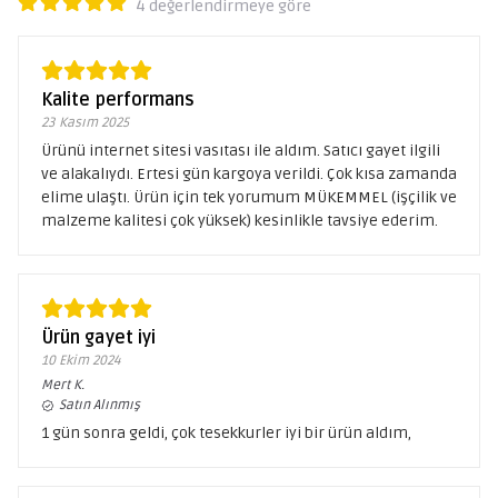
4 değerlendirmeye göre
Kalite performans
23 Kasım 2025
Ürünü internet sitesi vasıtası ile aldım. Satıcı gayet ilgili
ve alakalıydı. Ertesi gün kargoya verildi. Çok kısa zamanda
elime ulaştı. Ürün için tek yorumum MÜKEMMEL (işçilik ve
malzeme kalitesi çok yüksek) kesinlikle tavsiye ederim.
Ürün gayet iyi
10 Ekim 2024
Mert
K.
Satın Alınmış
1 gün sonra geldi, çok tesekkurler iyi bir ürün aldım,