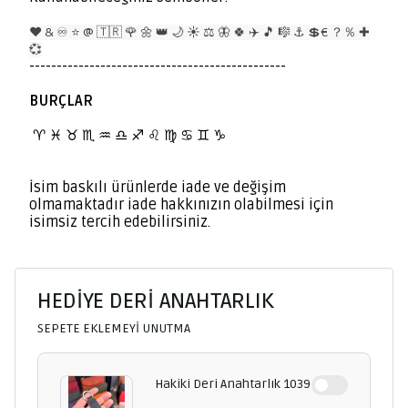
❤️ & ♾️ ⭐️ @ 🇹🇷 🌹 🌼 👑 🌙 ☀️ ⚖️ 🦋 🍀 ✈️ 🎵 🎼 ⚓️ 💲€ ？％ ✚
💞
-----------------------------------------------
BURÇLAR
BURÇLAR
♈️
♓️ ♉️ ♏️ ♒️ ♎️ ♐️ ♌️ ♍️ ♋️ ♊️ ♑️
İsim baskılı ürünlerde iade ve değişim
olmamaktadır iade hakkınızın olabilmesi için
isimsiz tercih edebilirsiniz.
HEDİYE DERİ ANAHTARLIK
SEPETE EKLEMEYİ UNUTMA
Hakiki Deri Anahtarlık 1039