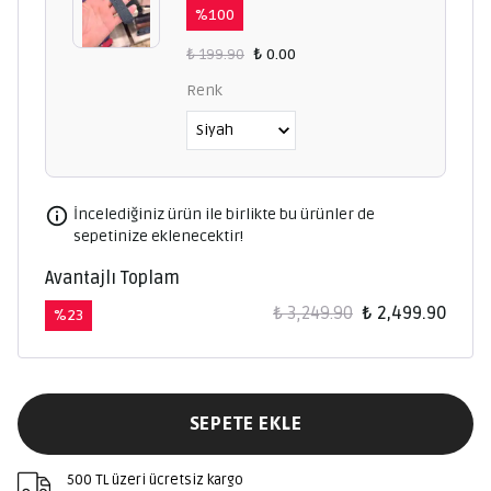
%
100
₺ 199.90
₺ 0.00
Renk
İncelediğiniz ürün ile birlikte bu ürünler de
sepetinize eklenecektir!
Avantajlı Toplam
₺ 3,249.90
₺ 2,499.90
%
23
SEPETE EKLE
500 TL üzeri ücretsiz kargo