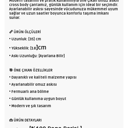
Modern tasarımı ve pratik kullanımıyla öne çıkan omuz askılı
cross body çantamız, günlük kullanım için ideal bir seçimdir.
Ayarlanabilir askısı sayesinde vücudunuza mükemmel uyum
sağlar ve uzun saatler boyunca konforlu taşıma imkanı
sunar.
📏 ÜRÜN ÖLÇÜLERİ
• Uzunluk: [35] cm
]
cm
• Yükseklik: [18
• Askı Uzunluğu: [Ayarlana Bilir]
🎯 ÖNE ÇIKAN ÖZELLİKLER
• Dayanıklı ve kaliteli malzeme yapısı
• Ayarlanabilir omuz askısı
• Fermuarlı ana bölme
• Günlük kullanıma uygun boyut
• Modern ve şık tasarım
👜 ÜRÜN DETAYLARI