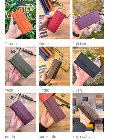
Turuncu
Kırmızı
Guti Mor
Yeşil
Fındık
Siyah
Bordo
Guti Bordo
Koyu Kahve