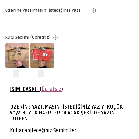
Üzerine Yazılmasını İstediğiniz Yazı
Kutu Seçimi (Ücretsiz)
İSİM BASKI (
Ücretsiz
)
ÜZERİNE YAZILMASINI İSTEDİĞİNİZ YAZIYI KÜÇÜK
veya BÜYÜK HAFRLER OLACAK ŞEKİLDE YAZIN
LÜTFEN
Kullanabileceğiniz Semboller: