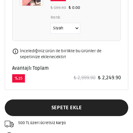
₺ 199.90
₺ 0.00
Renk
İncelediğiniz ürün ile birlikte bu ürünler de
sepetinize eklenecektir!
Avantajlı Toplam
₺ 2,999.90
₺ 2,249.90
%
25
SEPETE EKLE
500 TL üzeri ücretsiz kargo