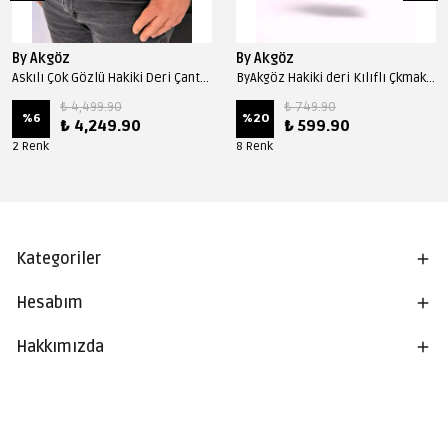
By Akgöz
By Akgöz
Askılı Çok Gözlü Hakiki Deri Çanta 1031 Model - Fındık
ByAkgöz Hakiki deri Kılıflı Çkmak 0011 Model - Bordo
₺ 4,499.90
₺ 749.90
%
6
%
20
₺ 4,249.90
₺ 599.90
2 Renk
8 Renk
Kategoriler
Hesabım
Hakkımızda