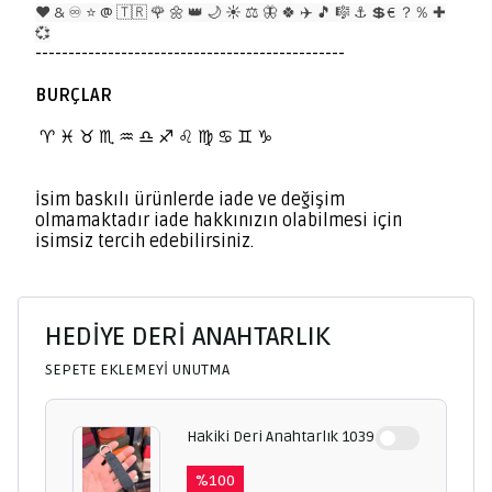
❤️ & ♾️ ⭐️ @ 🇹🇷 🌹 🌼 👑 🌙 ☀️ ⚖️ 🦋 🍀 ✈️ 🎵 🎼 ⚓️ 💲€ ？％ ✚
💞
-----------------------------------------------
BURÇLAR
BURÇLAR
♈️
♓️ ♉️ ♏️ ♒️ ♎️ ♐️ ♌️ ♍️ ♋️ ♊️ ♑️
İsim baskılı ürünlerde iade ve değişim
olmamaktadır iade hakkınızın olabilmesi için
isimsiz tercih edebilirsiniz.
HEDİYE DERİ ANAHTARLIK
SEPETE EKLEMEYİ UNUTMA
Hakiki Deri Anahtarlık 1039
%
100