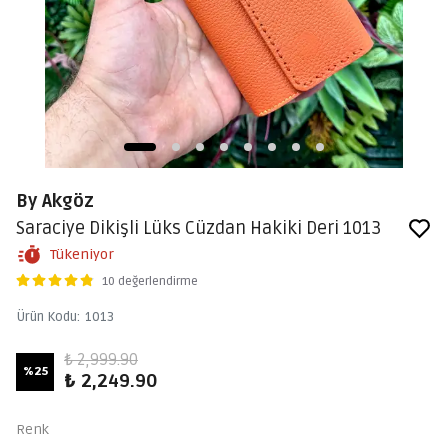
By Akgöz
Saraciye Dikişli Lüks Cüzdan Hakiki Deri 1013
Tükeniyor
10 değerlendirme
Ürün Kodu
:
1013
₺ 2,999.90
%
25
₺ 2,249.90
Renk