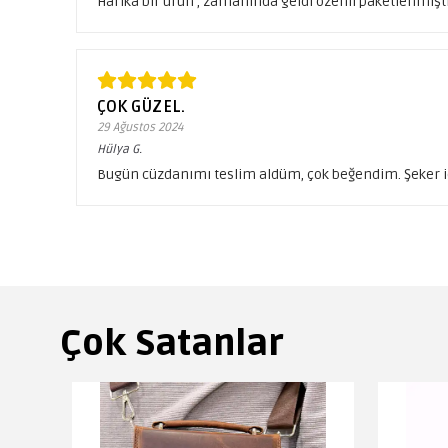
Harika bir ürün , zamanında geldi özenli paketlenmişti 
ÇOK GÜZEL.
29 Ağustos 2024
Hülya
G.
Bugün cüzdanımı teslim aldüm, çok beğendim. Şeker iç
Çok Satanlar