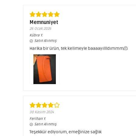
Memnuniyet
26 Ocak 2026
Kübra
Y.
Satın Alınmış
Harika bir ürün, tek kelimeyle baaaayıllldımmm🫠
30 Kasım 2024
Ferihan
Y.
Satın Alınmış
Teşekkür ediyorum, emeğinize sağlık