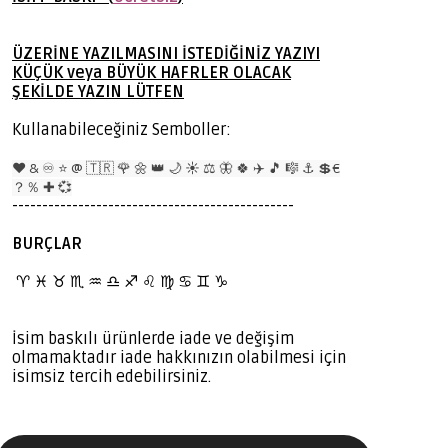
ÜZERİNE YAZILMASINI İSTEDİĞİNİZ YAZIYI
KÜÇÜK veya BÜYÜK HAFRLER OLACAK
ŞEKİLDE YAZIN LÜTFEN
Kullanabileceğiniz Semboller:
❤️ & ♾️ ⭐️ @ 🇹🇷 🌹 🌼 👑 🌙 ☀️ ⚖️ 🦋 🍀 ✈️ 🎵 🎼 ⚓️ 💲€
？％ ✚ 💞
-----------------------------------------------
BURÇLAR
BURÇLAR
♈️
♓️ ♉️ ♏️ ♒️ ♎️ ♐️ ♌️ ♍️ ♋️ ♊️ ♑️
İsim baskılı ürünlerde iade ve değişim
olmamaktadır iade hakkınızın olabilmesi için
isimsiz tercih edebilirsiniz.