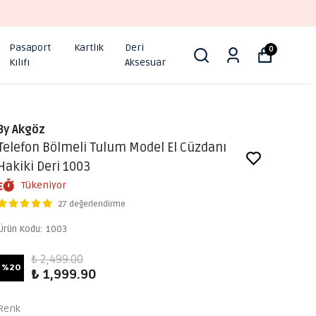
Pasaport
Kartlık
Deri
0
Kılıfı
Aksesuar
By Akgöz
Telefon Bölmeli Tulum Model El Cüzdanı
Hakiki Deri 1003
Tükeniyor
27 değerlendirme
Ürün Kodu
:
1003
₺ 2,499.00
%
20
₺ 1,999.90
Renk