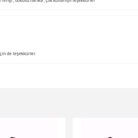
rengi , dokusu harika , çok kullanışlı teşekkürler
in de teşekkürler.