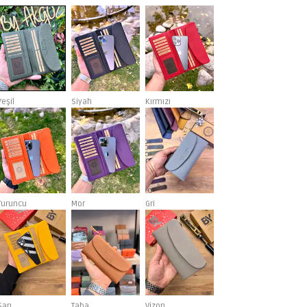
Yeşil
Siyah
Kırmızı
Turuncu
Mor
Gri
Sarı
Taba
Vizon